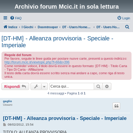
Archivio forum Mcic.it in sola lettura
FAQ
Login
C
Indice
I Giochi
Doomtrooper
DT - Users Homemade Cards
DT - Users Homemade Cards - Tutte le altre tipologie
e
[DT-HM] - Alleanza provvisoria - Speciale -
r
Imperiale
c
Regole del forum
a
Per favore, seguite le linee guida per postare nuove carte, presenti a questo indirizzo:
http://forum.mcic.it/viewtopic.php?f=66&t=396
Come reminder veloce, il titolo dovrà essere in questo formato: [DT-HM] - Titolo Carta
- Tipo Di Carta - Affiliazione
Il testo della carta dovrà essere scritto senza mai andare a capo, come riga di testo
unica.
Cerca
Ricerca avan
Rispondi
4 messaggi • Pagina
1
di
1
gaglio
Ussaro
[DT-HM] - Alleanza provvisoria - Speciale - Imperiale
M
08/02/2012, 15:54
e
s
TITOLO: ALLEANZA PROVVISORIA