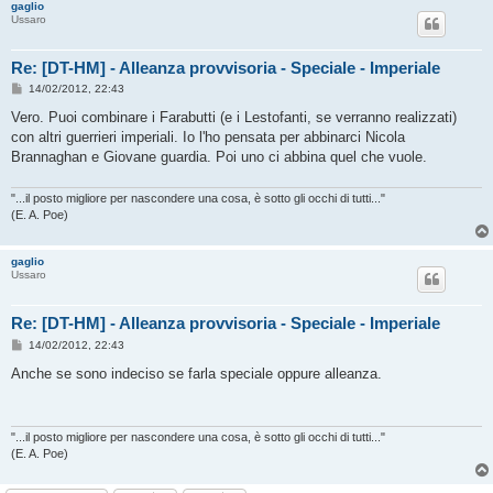
gaglio
Ussaro
Re: [DT-HM] - Alleanza provvisoria - Speciale - Imperiale
M
14/02/2012, 22:43
e
s
Vero. Puoi combinare i Farabutti (e i Lestofanti, se verranno realizzati)
s
con altri guerrieri imperiali. Io l'ho pensata per abbinarci Nicola
a
g
Brannaghan e Giovane guardia. Poi uno ci abbina quel che vuole.
g
i
o
"...il posto migliore per nascondere una cosa, è sotto gli occhi di tutti..."
(E. A. Poe)
gaglio
Ussaro
Re: [DT-HM] - Alleanza provvisoria - Speciale - Imperiale
M
14/02/2012, 22:43
e
s
Anche se sono indeciso se farla speciale oppure alleanza.
s
a
g
g
i
"...il posto migliore per nascondere una cosa, è sotto gli occhi di tutti..."
o
(E. A. Poe)