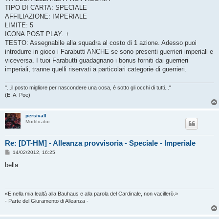
s
TIPO DI CARTA: SPECIALE
a
g
AFFILIAZIONE: IMPERIALE
g
LIMITE: 5
i
o
ICONA POST PLAY: +
TESTO: Assegnabile alla squadra al costo di 1 azione. Adesso puoi
introdurre in gioco i Farabutti ANCHE se sono presenti guerrieri imperiali e
viceversa. I tuoi Farabutti guadagnano i bonus forniti dai guerrieri
imperiali, tranne quelli riservati a particolari categorie di guerrieri.
"...il posto migliore per nascondere una cosa, è sotto gli occhi di tutti..."
(E. A. Poe)
persivall
Mortificator
Re: [DT-HM] - Alleanza provvisoria - Speciale - Imperiale
M
14/02/2012, 16:25
e
s
bella
s
a
g
g
i
«E nella mia lealtà alla Bauhaus e alla parola del Cardinale, non vacillerò.»
o
- Parte del Giuramento di Alleanza -