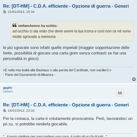
Re: [DT-HM] - C.D.A. efficiente - Opzione di guerra - Generi
M
21/01/2012, 15:34
e
s
s
stefanchenco ha scritto:
a
g
ad occhio ci sta visto che deve avere la tua icona e così non ce né sono
g
molte sgravate a memoria
i
o
le più sgravate sono infatti quelle imperiali (maggior sopportazione delle
ferite, possibilità di giocare una carta giom senza contrasti se hai una
personalità in gioco)
«E nella mia lealtà alla Bauhaus e alla parola del Cardinale, non vacillerò.»
- Parte del Giuramento di Alleanza -
gaglio
Ussaro
Re: [DT-HM] - C.D.A. efficiente - Opzione di guerra - Generi
M
24/01/2012, 23:33
e
s
Per la cronaca, la carta è volutamente provocatoria. Però, lavorandoci un
s
pò su, si potrebbe renderla giocabile.
a
g
g
i
"...il posto migliore per nascondere una cosa, è sotto gli occhi di tutti..."