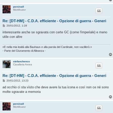
persivall
Mortificator
Re: [DT-HM] - C.D.A. efficiente - Opzione di guerra - Generi
M
20/01/2012, 1:28
e
s
interessante anche se sgravata con certe GC (come l'imperiale) e meno
s
utile con altre
a
g
g
i
«E nella mia lealtà alla Bauhaus e alla parola del Cardinale, non vacillerò.»
o
- Parte del Giuramento di Alleanza -
stefanchenco
Cavalleria Aerea
Re: [DT-HM] - C.D.A. efficiente - Opzione di guerra - Generi
M
20/01/2012, 13:23
e
s
ad occhio ci sta visto che deve avere la tua icona e così non ce né sono
s
molte sgravate a memoria
a
g
g
i
persivall
o
Mortificator