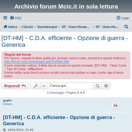
Archivio forum Mcic.it in sola lettura
FAQ
Login
C
Indice
I Giochi
Doomtrooper
DT - Users Homemade Cards
DT - Users Homemade Cards - Tutte le altre tipologie
e
[DT-HM] - C.D.A. efficiente - Opzione di guerra -
r
Generica
c
Regole del forum
a
Per favore, seguite le linee guida per postare nuove carte, presenti a questo indirizzo:
http://forum.mcic.it/viewtopic.php?f=66&t=396
Come reminder veloce, il titolo dovrà essere in questo formato: [DT-HM] - Titolo Carta
- Tipo Di Carta - Affiliazione
Il testo della carta dovrà essere scritto senza mai andare a capo, come riga di testo
unica.
Cerca
Ricerca avan
Rispondi
6 messaggi • Pagina
1
di
1
gaglio
Ussaro
[DT-HM] - C.D.A. efficiente - Opzione di guerra -
Generica
M
19/01/2012, 21:49