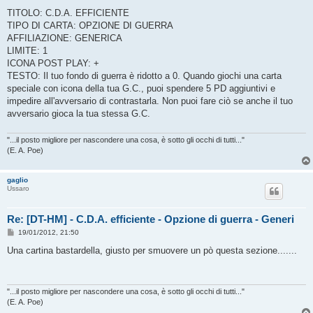
e
s
TITOLO: C.D.A. EFFICIENTE
s
TIPO DI CARTA: OPZIONE DI GUERRA
a
g
AFFILIAZIONE: GENERICA
g
LIMITE: 1
i
o
ICONA POST PLAY: +
TESTO: Il tuo fondo di guerra è ridotto a 0. Quando giochi una carta
speciale con icona della tua G.C., puoi spendere 5 PD aggiuntivi e
impedire all'avversario di contrastarla. Non puoi fare ciò se anche il tuo
avversario gioca la tua stessa G.C.
"...il posto migliore per nascondere una cosa, è sotto gli occhi di tutti..."
(E. A. Poe)
gaglio
Ussaro
Re: [DT-HM] - C.D.A. efficiente - Opzione di guerra - Generi
M
19/01/2012, 21:50
e
s
Una cartina bastardella, giusto per smuovere un pò questa sezione.......
s
a
g
g
i
"...il posto migliore per nascondere una cosa, è sotto gli occhi di tutti..."
o
(E. A. Poe)