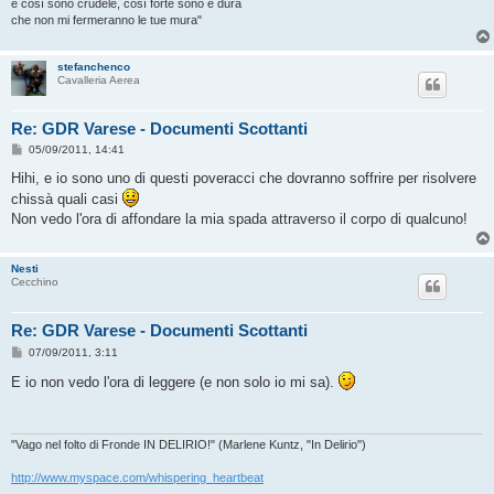
e così sono crudele, così forte sono e dura
che non mi fermeranno le tue mura"
stefanchenco
Cavalleria Aerea
Re: GDR Varese - Documenti Scottanti
M
05/09/2011, 14:41
e
s
Hihi, e io sono uno di questi poveracci che dovranno soffrire per risolvere
s
chissà quali casi
a
g
Non vedo l'ora di affondare la mia spada attraverso il corpo di qualcuno!
g
i
o
Nesti
Cecchino
Re: GDR Varese - Documenti Scottanti
M
07/09/2011, 3:11
e
s
E io non vedo l'ora di leggere (e non solo io mi sa).
s
a
g
g
i
"Vago nel folto di Fronde IN DELIRIO!" (Marlene Kuntz, "In Delirio")
o
http://www.myspace.com/whispering_heartbeat