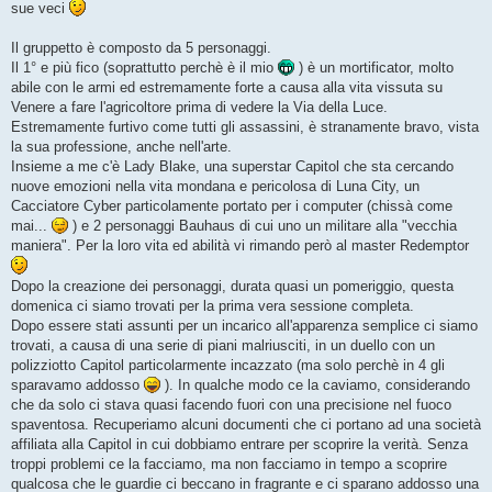
sue veci
a
g
g
Il gruppetto è composto da 5 personaggi.
i
o
Il 1° e più fico (soprattutto perchè è il mio
) è un mortificator, molto
abile con le armi ed estremamente forte a causa alla vita vissuta su
Venere a fare l'agricoltore prima di vedere la Via della Luce.
Estremamente furtivo come tutti gli assassini, è stranamente bravo, vista
la sua professione, anche nell'arte.
Insieme a me c'è Lady Blake, una superstar Capitol che sta cercando
nuove emozioni nella vita mondana e pericolosa di Luna City, un
Cacciatore Cyber particolamente portato per i computer (chissà come
mai...
) e 2 personaggi Bauhaus di cui uno un militare alla "vecchia
maniera". Per la loro vita ed abilità vi rimando però al master Redemptor
Dopo la creazione dei personaggi, durata quasi un pomeriggio, questa
domenica ci siamo trovati per la prima vera sessione completa.
Dopo essere stati assunti per un incarico all'apparenza semplice ci siamo
trovati, a causa di una serie di piani malriusciti, in un duello con un
polizziotto Capitol particolarmente incazzato (ma solo perchè in 4 gli
sparavamo addosso
). In qualche modo ce la caviamo, considerando
che da solo ci stava quasi facendo fuori con una precisione nel fuoco
spaventosa. Recuperiamo alcuni documenti che ci portano ad una società
affiliata alla Capitol in cui dobbiamo entrare per scoprire la verità. Senza
troppi problemi ce la facciamo, ma non facciamo in tempo a scoprire
qualcosa che le guardie ci beccano in fragrante e ci sparano addosso una