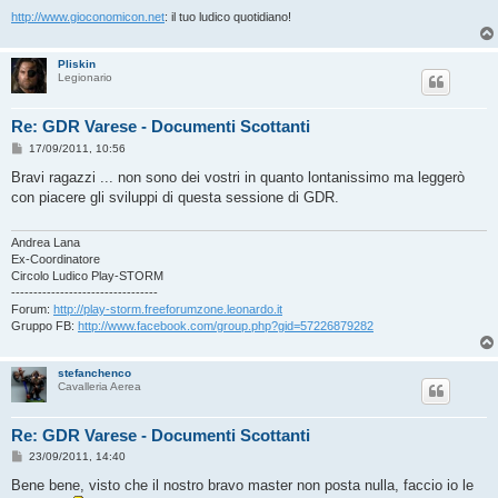
http://www.gioconomicon.net
: il tuo ludico quotidiano!
Pliskin
Legionario
Re: GDR Varese - Documenti Scottanti
M
17/09/2011, 10:56
e
s
Bravi ragazzi ... non sono dei vostri in quanto lontanissimo ma leggerò
s
con piacere gli sviluppi di questa sessione di GDR.
a
g
g
i
Andrea Lana
o
Ex-Coordinatore
Circolo Ludico Play-STORM
---------------------------------
Forum:
http://play-storm.freeforumzone.leonardo.it
Gruppo FB:
http://www.facebook.com/group.php?gid=57226879282
stefanchenco
Cavalleria Aerea
Re: GDR Varese - Documenti Scottanti
M
23/09/2011, 14:40
e
s
Bene bene, visto che il nostro bravo master non posta nulla, faccio io le
s