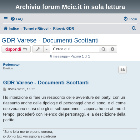
Archivio forum Mcic.it in sola lettura
FAQ
Login
C
Indice
Tornei e Ritrovi
Ritrovi: GDR
e
GDR Varese - Documenti Scottanti
r
Cerca
Ricerca avan
Rispondi
c
6 messaggi • Pagina
1
di
1
a
Redemptor
Eretico
GDR Varese - Documenti Scottanti
M
05/09/2011, 13:35
e
s
Ho intenzione di fare un resoconto delle avventure del party, con un
s
riassunto anche delle tipologie di personaggi che ci sono, e di come
a
g
risolveranno i casi che gli si sottoporranno... appena ho un attimo di
g
tempo, procederò con l'elenco dei personaggi, e la descrizione della
i
o
partita.
"Sono io la morte e porto corona,
io Son di tutti voi signora e padrona