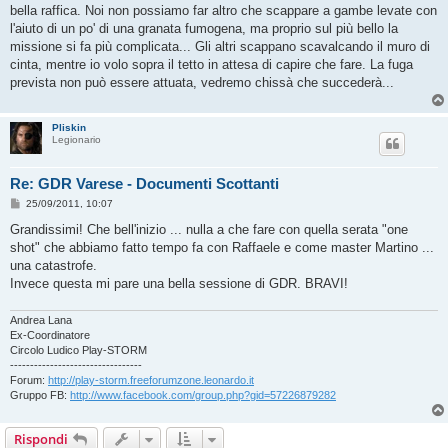
bella raffica. Noi non possiamo far altro che scappare a gambe levate con
l'aiuto di un po' di una granata fumogena, ma proprio sul più bello la
missione si fa più complicata... Gli altri scappano scavalcando il muro di
cinta, mentre io volo sopra il tetto in attesa di capire che fare. La fuga
prevista non può essere attuata, vedremo chissà che succederà...
Pliskin
Legionario
Re: GDR Varese - Documenti Scottanti
M
25/09/2011, 10:07
e
s
Grandissimi! Che bell'inizio ... nulla a che fare con quella serata "one
s
shot" che abbiamo fatto tempo fa con Raffaele e come master Martino ...
a
g
una catastrofe.
g
Invece questa mi pare una bella sessione di GDR. BRAVI!
i
o
Andrea Lana
Ex-Coordinatore
Circolo Ludico Play-STORM
---------------------------------
Forum:
http://play-storm.freeforumzone.leonardo.it
Gruppo FB:
http://www.facebook.com/group.php?gid=57226879282
Rispondi