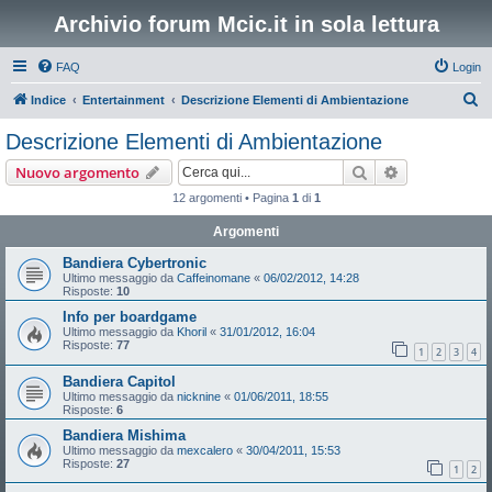
Archivio forum Mcic.it in sola lettura
FAQ
Login
C
Indice
Entertainment
Descrizione Elementi di Ambientazione
e
Descrizione Elementi di Ambientazione
r
Cerca
Ricerca avan
Nuovo argomento
c
12 argomenti • Pagina
1
di
1
a
Argomenti
Bandiera Cybertronic
Ultimo messaggio da
Caffeinomane
«
06/02/2012, 14:28
Risposte:
10
Info per boardgame
Ultimo messaggio da
Khoril
«
31/01/2012, 16:04
Risposte:
77
1
2
3
4
Bandiera Capitol
Ultimo messaggio da
nicknine
«
01/06/2011, 18:55
Risposte:
6
Bandiera Mishima
Ultimo messaggio da
mexcalero
«
30/04/2011, 15:53
Risposte:
27
1
2