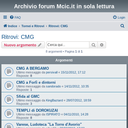
Archivio forum Mcic.it in sola lettura
FAQ
Login
C
Indice
Tornei e Ritrovi
Ritrovi: CMG
e
Ritrovi: CMG
r
Cerca
Ricerca avan
Nuovo argomento
c
8 argomenti • Pagina
1
di
1
a
Argomenti
CMG A BERGAMO
Ultimo messaggio da
persivall
«
15/11/2012, 17:12
Risposte:
8
CMG a Forlì e dintorni
Ultimo messaggio da
sandorado
«
14/11/2012, 10:35
Risposte:
1
Sfida al GMC
Ultimo messaggio da
KingBaztard
«
28/07/2012, 18:59
Risposte:
3
TEMPLI di DOROKUZAI
Ultimo messaggio da
ISPIRATO
«
04/11/2010, 14:28
Risposte:
8
Varese, Ludoteca "La Torre d'Avorio"