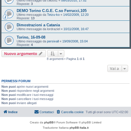
Ultimo messaggio da
cilius82
«
08/03/2010, 17:02
Risposte:
3
DEMO Torino C.G.E. C.so Ferrucci,105
Ultimo messaggio da
Tetzu-ko
«
14/02/2009, 12:20
Risposte:
13
Dimostrazioni a Catania
Ultimo messaggio da
lordraziel
«
10/11/2008, 16:47
Torino, 16-09-08
Ultimo messaggio da
persivall
«
19/09/2008, 15:04
Risposte:
4
Nuovo argomento
8 argomenti • Pagina
1
di
1
Vai a
PERMESSI FORUM
Non puoi
aprire nuovi argomenti
Non puoi
rispondere negli argomenti
Non puoi
modificare i tuoi messaggi
Non puoi
cancellare i tuoi messaggi
Non puoi
inviare allegati
Indice
Contattaci
Cancella cookie
Tutti gli orari sono
UTC+02:00
Creato da
phpBB
® Forum Software © phpBB Limited
Traduzione Italiana
phpBB-Italia.it