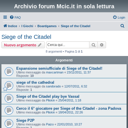
Archivio forum Mcic.it in sola lettura
FAQ
Login
C
Indice
I Giochi
Boardgames
Siege of the Citadel
e
Siege of the Citadel
r
Cerca
Ricerca avan
Nuovo argomento
c
8 argomenti • Pagina
1
di
1
a
Argomenti
Espansione semiufficiale di Siege of the Citadel!
Ultimo messaggio da
maxcartman
«
23/11/2011, 11:37
Risposte:
10
siege of the cathedral
Ultimo messaggio da
sandorado
«
12/07/2011, 6:32
Risposte:
1
Siege of the Citadel play bye Vassal
Ultimo messaggio da
Pliskin
«
25/04/2011, 1:18
Cerco il 6° giocatore per Siege of the Citadel - zona Padova
Ultimo messaggio da
Pliskin
«
18/04/2011, 22:26
Siege P2P
Ultimo messaggio da
Paizo
«
22/01/2010, 10:27
Risposte:
1