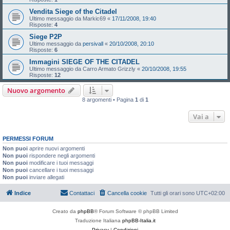
Vendita Siege of the Citadel
Ultimo messaggio da
Markic69
«
17/11/2008, 19:40
Risposte:
4
Siege P2P
Ultimo messaggio da
persivall
«
20/10/2008, 20:10
Risposte:
6
Immagini SIEGE OF THE CITADEL
Ultimo messaggio da
Carro Armato Grizzly
«
20/10/2008, 19:55
Risposte:
12
Nuovo argomento
8 argomenti • Pagina
1
di
1
Vai a
PERMESSI FORUM
Non puoi
aprire nuovi argomenti
Non puoi
rispondere negli argomenti
Non puoi
modificare i tuoi messaggi
Non puoi
cancellare i tuoi messaggi
Non puoi
inviare allegati
Indice
Contattaci
Cancella cookie
Tutti gli orari sono
UTC+02:00
Creato da
phpBB
® Forum Software © phpBB Limited
Traduzione Italiana
phpBB-Italia.it
Privacy
|
Condizioni