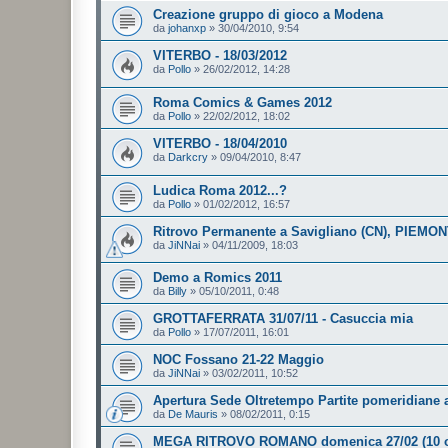
Creazione gruppo di gioco a Modena
da
johanxp
»
30/04/2010, 9:54
VITERBO - 18/03/2012
da
Pollo
»
26/02/2012, 14:28
Roma Comics & Games 2012
da
Pollo
»
22/02/2012, 18:02
VITERBO - 18/04/2010
da
Darkcry
»
09/04/2010, 8:47
Ludica Roma 2012...?
da
Pollo
»
01/02/2012, 16:57
Ritrovo Permanente a Savigliano (CN), PIEMO
da
JiNNai
»
04/11/2009, 18:03
Demo a Romics 2011
da
Billy
»
05/10/2011, 0:48
GROTTAFERRATA 31/07/11 - Casuccia mia
da
Pollo
»
17/07/2011, 16:01
NOC Fossano 21-22 Maggio
da
JiNNai
»
03/02/2011, 10:52
Apertura Sede Oltretempo Partite pomeridiane
da
De Mauris
»
08/02/2011, 0:15
MEGA RITROVO ROMANO domenica 27/02 (10 o