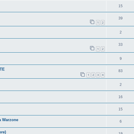
15
39
1
2
2
33
1
2
9
NTE
83
1
2
3
4
2
16
15
 a Warzone
6
re)
19