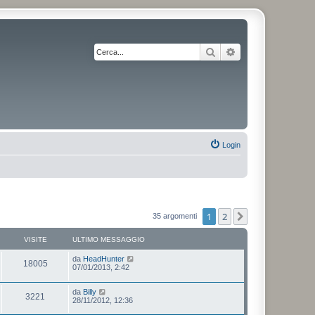
Cerca
Ricerca avanzata
Login
1
2
Prossimo
35 argomenti
VISITE
ULTIMO MESSAGGIO
da
HeadHunter
18005
07/01/2013, 2:42
da
Billy
3221
28/11/2012, 12:36