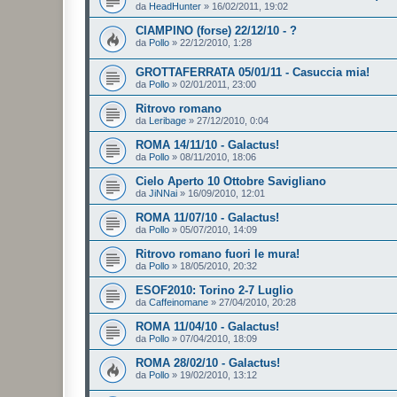
da
HeadHunter
»
16/02/2011, 19:02
CIAMPINO (forse) 22/12/10 - ?
da
Pollo
»
22/12/2010, 1:28
GROTTAFERRATA 05/01/11 - Casuccia mia!
da
Pollo
»
02/01/2011, 23:00
Ritrovo romano
da
Leribage
»
27/12/2010, 0:04
ROMA 14/11/10 - Galactus!
da
Pollo
»
08/11/2010, 18:06
Cielo Aperto 10 Ottobre Savigliano
da
JiNNai
»
16/09/2010, 12:01
ROMA 11/07/10 - Galactus!
da
Pollo
»
05/07/2010, 14:09
Ritrovo romano fuori le mura!
da
Pollo
»
18/05/2010, 20:32
ESOF2010: Torino 2-7 Luglio
da
Caffeinomane
»
27/04/2010, 20:28
ROMA 11/04/10 - Galactus!
da
Pollo
»
07/04/2010, 18:09
ROMA 28/02/10 - Galactus!
da
Pollo
»
19/02/2010, 13:12