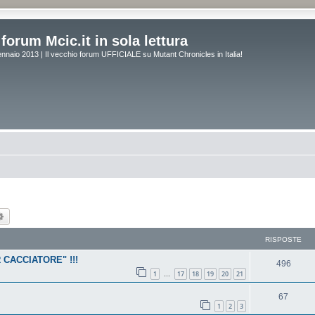
forum Mcic.it in sola lettura
naio 2013 | Il vecchio forum UFFICIALE su Mutant Chronicles in Italia!
ca
Ricerca avanzata
RISPOSTE
 CACCIATORE" !!!
496
1
17
18
19
20
21
…
67
1
2
3