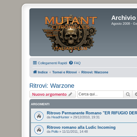
Archivio 
Agosto 2008 - Gen
Collegamenti Rapidi
FAQ
Indice
Tornei e Ritrovi
Ritrovi: Warzone
Ritrovi: Warzone
Cer
Nuovo argomento
ARGOMENTI
Ritrovo Permanente Romano "ER RIFUGIO DER
da
HeadHunter
»
29/12/2010, 19:31
Ritrovo romano alla Ludic Incoming
da
Pollo
»
11/11/2011, 14:48