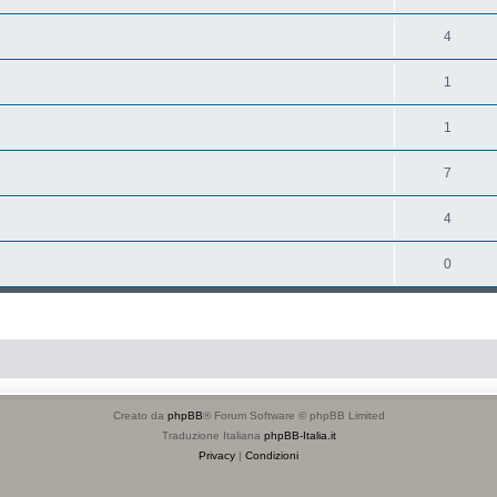
4
1
1
7
4
0
Creato da
phpBB
® Forum Software © phpBB Limited
Traduzione Italiana
phpBB-Italia.it
Privacy
|
Condizioni