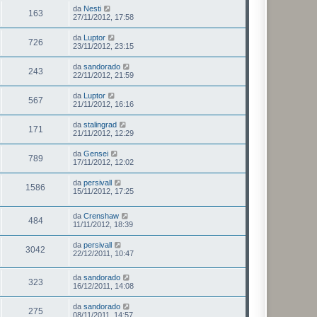
da
Nesti
163
27/11/2012, 17:58
da
Luptor
726
23/11/2012, 23:15
da
sandorado
243
22/11/2012, 21:59
da
Luptor
567
21/11/2012, 16:16
da
stalingrad
171
21/11/2012, 12:29
da
Gensei
789
17/11/2012, 12:02
da
persivall
1586
15/11/2012, 17:25
da
Crenshaw
484
11/11/2012, 18:39
da
persivall
3042
22/12/2011, 10:47
da
sandorado
323
16/12/2011, 14:08
da
sandorado
275
08/11/2011, 14:57