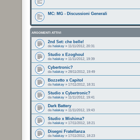
MC: MG - Discussioni Generali
ARGOMENTI ATTIVI
2nd Set: che belle!
da
halakay
»
11/11/2012, 20:31
Studio x Ezoghoul
da
halakay
»
11/11/2012, 19:39
Cybertronic?
da
halakay
»
28/11/2012, 19:49
Bozzetto x Capitol
da
halakay
»
17/11/2012, 18:31
Studio x Cybertronic?
da
halakay
»
11/11/2012, 19:41
Dark Battery
da
halakay
»
11/11/2012, 19:43
Studio x Mishima?
da
halakay
»
17/11/2012, 18:21
Disegni Fratellanza
da
halakay
»
17/11/2012, 18:23