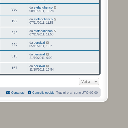
da
stefanchenco
330
08/11/2011, 10:24
da
stefanchenco
192
07/11/2011, 11:53
da
stefanchenco
242
07/11/2011, 11:53
da
persivall
445
05/11/2011, 1:32
da
persivall
315
21/10/2011, 0:02
da
persivall
167
11/10/2011, 16:54
Vai a
Contattaci
Cancella cookie
Tutti gli orari sono
UTC+02:00