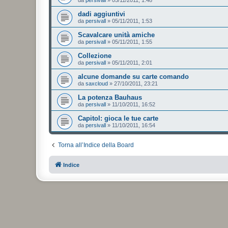
da
persivall
»
05/11/2011, 1:48
dadi aggiuntivi
da
persivall
»
05/11/2011, 1:53
Scavalcare unità amiche
da
persivall
»
05/11/2011, 1:55
Collezione
da
persivall
»
05/11/2011, 2:01
alcune domande su carte comando
da
saxcloud
»
27/10/2011, 23:21
La potenza Bauhaus
da
persivall
»
11/10/2011, 16:52
Capitol: gioca le tue carte
da
persivall
»
11/10/2011, 16:54
Torna all’Indice della Board
Indice