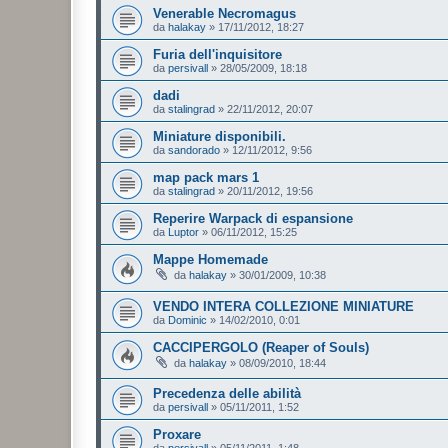
Venerable Necromagus
da
halakay
»
17/11/2012, 18:27
Furia dell'inquisitore
da
persivall
»
28/05/2009, 18:18
dadi
da
stalingrad
»
22/11/2012, 20:07
Miniature disponibili.
da
sandorado
»
12/11/2012, 9:56
map pack mars 1
da
stalingrad
»
20/11/2012, 19:56
Reperire Warpack di espansione
da
Luptor
»
06/11/2012, 15:25
Mappe Homemade
da
halakay
»
30/01/2009, 10:38
VENDO INTERA COLLEZIONE MINIATURE
da
Dominic
»
14/02/2010, 0:01
CACCIPERGOLO (Reaper of Souls)
da
halakay
»
08/09/2010, 18:44
Precedenza delle abilità
da
persivall
»
05/11/2011, 1:52
Proxare