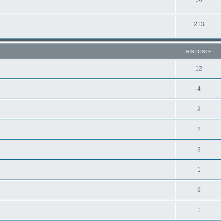
213
RISPOSTE
12
4
2
2
3
1
9
1