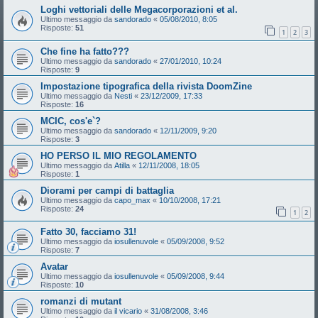
Loghi vettoriali delle Megacorporazioni et al.
Ultimo messaggio da
sandorado
«
05/08/2010, 8:05
Risposte:
51
1
2
3
Che fine ha fatto???
Ultimo messaggio da
sandorado
«
27/01/2010, 10:24
Risposte:
9
Impostazione tipografica della rivista DoomZine
Ultimo messaggio da
Nesti
«
23/12/2009, 17:33
Risposte:
16
MCIC, cos'e`?
Ultimo messaggio da
sandorado
«
12/11/2009, 9:20
Risposte:
3
HO PERSO IL MIO REGOLAMENTO
Ultimo messaggio da
Atilla
«
12/11/2008, 18:05
Risposte:
1
Diorami per campi di battaglia
Ultimo messaggio da
capo_max
«
10/10/2008, 17:21
Risposte:
24
1
2
Fatto 30, facciamo 31!
Ultimo messaggio da
iosullenuvole
«
05/09/2008, 9:52
Risposte:
7
Avatar
Ultimo messaggio da
iosullenuvole
«
05/09/2008, 9:44
Risposte:
10
romanzi di mutant
Ultimo messaggio da
il vicario
«
31/08/2008, 3:46