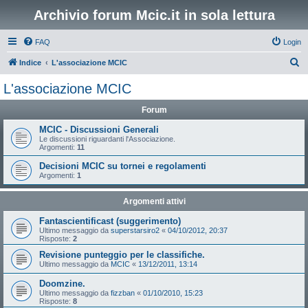
Archivio forum Mcic.it in sola lettura
FAQ
Login
C
Indice
L'associazione MCIC
e
L'associazione MCIC
r
Forum
c
a
MCIC - Discussioni Generali
Le discussioni riguardanti l'Associazione.
Argomenti:
11
Decisioni MCIC su tornei e regolamenti
Argomenti:
1
Argomenti attivi
Fantascientificast (suggerimento)
Ultimo messaggio da
superstarsiro2
«
04/10/2012, 20:37
Risposte:
2
Revisione punteggio per le classifiche.
Ultimo messaggio da
MCIC
«
13/12/2011, 13:14
Doomzine.
Ultimo messaggio da
fizzban
«
01/10/2010, 15:23
Risposte:
8