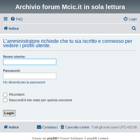
Archivio forum Mcic.it in sola lettura
FAQ
Login
C
Indice
e
L’amministratore richiede che tu sia iscritto e connesso per
r
vedere i profili utente.
c
Nome utente:
a
Password:
Ho dimenticato la password
Ricordami
Nascondi il mio stato per questa sessione
Indice
Contattaci
Cancella cookie
Tutti gli orari sono
UTC+02:00
Creato da
phpBB
® Forum Software © phpBB Limited