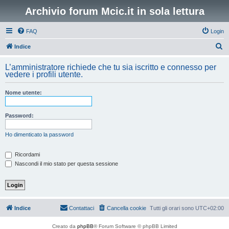
Archivio forum Mcic.it in sola lettura
FAQ
Login
C
Indice
e
L’amministratore richiede che tu sia iscritto e connesso per
r
vedere i profili utente.
c
Nome utente:
a
Password:
Ho dimenticato la password
Ricordami
Nascondi il mio stato per questa sessione
Indice
Contattaci
Cancella cookie
Tutti gli orari sono
UTC+02:00
Creato da
phpBB
® Forum Software © phpBB Limited