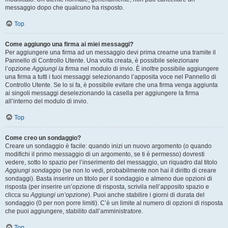
messaggio dopo che qualcuno ha risposto.
Top
Come aggiungo una firma ai miei messaggi?
Per aggiungere una firma ad un messaggio devi prima crearne una tramite il
Pannello di Controllo Utente. Una volta creata, è possibile selezionare
l’opzione
Aggiungi la firma
nel modulo di invio. È inoltre possibile aggiungere
una firma a tutti i tuoi messaggi selezionando l’apposita voce nel Pannello di
Controllo Utente. Se lo si fa, è possibile evitare che una firma venga aggiunta
ai singoli messaggi deselezionando la casella per aggiungere la firma
all’interno del modulo di invio.
Top
Come creo un sondaggio?
Creare un sondaggio è facile: quando inizi un nuovo argomento (o quando
modifichi il primo messaggio di un argomento, se ti è permesso) dovresti
vedere, sotto lo spazio per l’inserimento del messaggio, un riquadro dal titolo
Aggiungi sondaggio
(se non lo vedi, probabilmente non hai il diritto di creare
sondaggi). Basta inserire un titolo per il sondaggio e almeno due opzioni di
risposta (per inserire un’opzione di risposta, scrivila nell’apposito spazio e
clicca su
Aggiungi un’opzione
). Puoi anche stabilire i giorni di durata del
sondaggio (0 per non porre limiti). C’è un limite al numero di opzioni di risposta
che puoi aggiungere, stabilito dall’amministratore.
Top