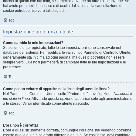
traccia di quello che hai letto, se l’amministrazione ha attivato la funzione. Se
hai avuto problemi di accesso o di uscita dal sistema, la cancellazione dei
cookie potrebbe risolvere tali disguidi.
Top
Impostazioni e preferenze utente
Come cambio le mie impostazioni?
Se sei un utente registrato, tutte le tue impostazioni sono conservate nel
database del sistema. Per modificarle vai sul tuo Pannello di Controllo Utente;
generalmente sta in cima ad ogni pagina, ma questo potrebbe non essere
sempre vero. Questo ti permetterà di cambiare tutte le tue impostazioni e le
preferenze.
Top
Come posso evitare di apparire nella lista degli utenti in linea?
Nel Pannello di Controllo Utente, sotto “Preferenze”, trovi l’opzione
Nascondi il
tuo stato in linea
. Attivando questa opzione, apparirai solo agli amministratori e
a te stesso. Verrai identificato come utente nascosto.
Top
L’ora non è corretta!
L’ora è quasi sicuramente corretta, comunque l’ora che stai vedendo potrebbe
essere quella di un fuso orario differente dal tuo. Se così fosse, devi cambiare