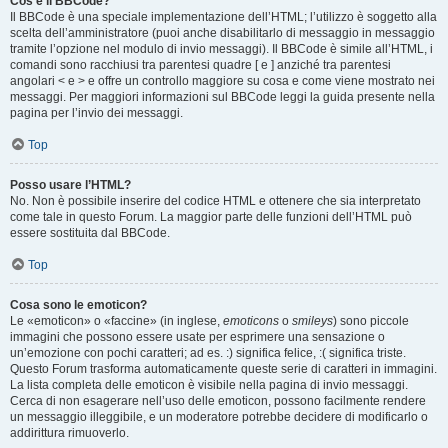
Cos’è il BBCode?
Il BBCode è una speciale implementazione dell’HTML; l’utilizzo è soggetto alla
scelta dell’amministratore (puoi anche disabilitarlo di messaggio in messaggio
tramite l’opzione nel modulo di invio messaggi). Il BBCode è simile all’HTML, i
comandi sono racchiusi tra parentesi quadre [ e ] anziché tra parentesi
angolari < e > e offre un controllo maggiore su cosa e come viene mostrato nei
messaggi. Per maggiori informazioni sul BBCode leggi la guida presente nella
pagina per l’invio dei messaggi.
Top
Posso usare l’HTML?
No. Non è possibile inserire del codice HTML e ottenere che sia interpretato
come tale in questo Forum. La maggior parte delle funzioni dell’HTML può
essere sostituita dal BBCode.
Top
Cosa sono le emoticon?
Le «emoticon» o «faccine» (in inglese,
emoticons
o
smileys
) sono piccole
immagini che possono essere usate per esprimere una sensazione o
un’emozione con pochi caratteri; ad es. :) significa felice, :( significa triste.
Questo Forum trasforma automaticamente queste serie di caratteri in immagini.
La lista completa delle emoticon è visibile nella pagina di invio messaggi.
Cerca di non esagerare nell’uso delle emoticon, possono facilmente rendere
un messaggio illeggibile, e un moderatore potrebbe decidere di modificarlo o
addirittura rimuoverlo.