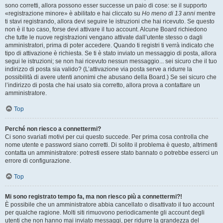
sono corretti, allora possono esser successe un paio di cose: se il supporto
«registrazione minore» è abilitato e hai cliccato su
Ho meno di 13 anni
mentre
ti stavi registrando, allora devi seguire le istruzioni che hai ricevuto. Se questo
non è il tuo caso, forse devi attivare il tuo account. Alcune Board richiedono
che tutte le nuove registrazioni vengano attivate dall’utente stesso o dagli
amministratori, prima di poter accedere. Quando ti registri ti verrà indicato che
tipo di attivazione è richiesta. Se ti è stato inviato un messaggio di posta, allora
segui le istruzioni; se non hai ricevuto nessun messaggio... sei sicuro che il tuo
indirizzo di posta sia valido? (L’attivazione via posta serve a ridurre la
possibilità di avere utenti anonimi che abusano della Board.) Se sei sicuro che
l’indirizzo di posta che hai usato sia corretto, allora prova a contattare un
amministratore.
Top
Perché non riesco a connettermi?
Ci sono svariati motivi per cui questo succede. Per prima cosa controlla che
nome utente e password siano corretti. Di solito il problema è questo, altrimenti
contatta un amministratore: potresti essere stato bannato o potrebbe esserci un
errore di configurazione.
Top
Mi sono registrato tempo fa, ma non riesco più a connettermi?!
È possibile che un amministratore abbia cancellato o disattivato il tuo account
per qualche ragione. Molti siti rimuovono periodicamente gli account degli
utenti che non hanno mai inviato messaggi, per ridurre la grandezza del