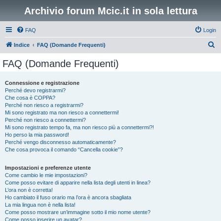
Archivio forum Mcic.it in sola lettura
FAQ
Login
C
Indice
FAQ (Domande Frequenti)
e
FAQ (Domande Frequenti)
r
c
Connessione e registrazione
Perché devo registrarmi?
a
Che cosa è COPPA?
Perché non riesco a registrarmi?
Mi sono registrato ma non riesco a connettermi!
Perché non riesco a connettermi?
Mi sono registrato tempo fa, ma non riesco più a connettermi?!
Ho perso la mia password!
Perché vengo disconnesso automaticamente?
Che cosa provoca il comando “Cancella cookie”?
Impostazioni e preferenze utente
Come cambio le mie impostazioni?
Come posso evitare di apparire nella lista degli utenti in linea?
L’ora non è corretta!
Ho cambiato il fuso orario ma l’ora è ancora sbagliata
La mia lingua non è nella lista!
Come posso mostrare un’immagine sotto il mio nome utente?
Come posso inserire un avatar?