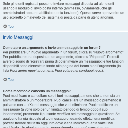
Solo gli utenti registrati possono inviare messaggi di posta ad altri utenti
usando il modulo di invio posta interno (ammesso, ovviamente, che gli
amministratori abbiano abilitato questa funzione). Questo serve a prevenire un
uso scorretto o malevolo del sistema di posta da parte di utenti anonimi.
Top
Invio Messaggi
Come apro un argomento o invio un messaggio in un forum?
Per pubblicare un nuovo argomento in un forum, clicca su “Nuovo argomento”.
Per pubblicare una risposta ad un argomento, clicca su “Rispondi”. Potresti
avere bisogno di registrarti prima di poter inviare un messaggio: le tue funzioni
disponibili sono elencate in fondo alla pagina del forum o dell’argomento (la
lista
Puoi aprire nuovi argomenti
,
Puoi votare nei sondaggi
, ecc.).
Top
Come modifico o cancello un messaggio?
Puoi modificare o cancellare solo i tuoi messaggi, a meno che tu non sia un
amministratore o un moderatore. Puoi cancellare un messaggio premendo il
pulsante con la «X» nel messaggio che vuoi eliminare. Puoi modificare un
messaggio (a volte solo per un limitato periodo di tempo dopo il suo
inserimento) premendo il pulsante
modifica
nel messaggio in questione. Se
qualcuno ha già risposto al tuo messaggio, quando effettui una modifica,
potresti trovare del testo aggiunto dove viene indicato quante volte l’hai
modificato. Un utente normale, generalmente, non può cancellare un