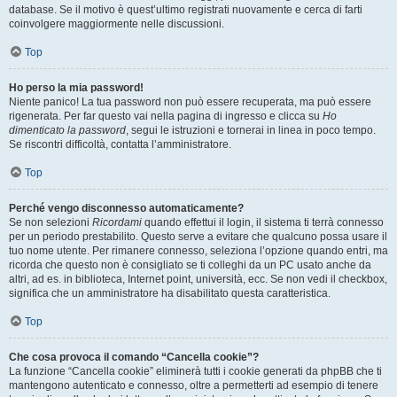
database. Se il motivo è quest’ultimo registrati nuovamente e cerca di farti
coinvolgere maggiormente nelle discussioni.
Top
Ho perso la mia password!
Niente panico! La tua password non può essere recuperata, ma può essere
rigenerata. Per far questo vai nella pagina di ingresso e clicca su
Ho
dimenticato la password
, segui le istruzioni e tornerai in linea in poco tempo.
Se riscontri difficoltà, contatta l’amministratore.
Top
Perché vengo disconnesso automaticamente?
Se non selezioni
Ricordami
quando effettui il login, il sistema ti terrà connesso
per un periodo prestabilito. Questo serve a evitare che qualcuno possa usare il
tuo nome utente. Per rimanere connesso, seleziona l’opzione quando entri, ma
ricorda che questo non è consigliato se ti colleghi da un PC usato anche da
altri, ad es. in biblioteca, Internet point, università, ecc. Se non vedi il checkbox,
significa che un amministratore ha disabilitato questa caratteristica.
Top
Che cosa provoca il comando “Cancella cookie”?
La funzione “Cancella cookie” eliminerà tutti i cookie generati da phpBB che ti
mantengono autenticato e connesso, oltre a permetterti ad esempio di tenere