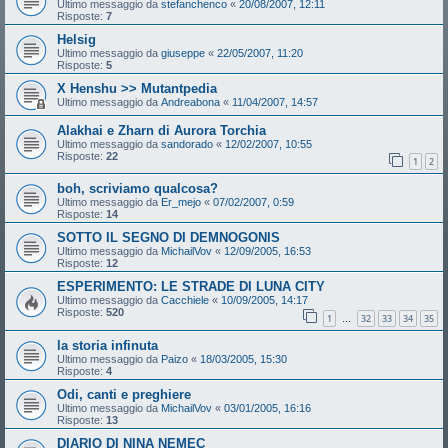
Ultimo messaggio da
stefanchenco
«
20/08/2007, 12:11
Risposte:
7
Helsig
Ultimo messaggio da
giuseppe
«
22/05/2007, 11:20
Risposte:
5
X Henshu >> Mutantpedia
Ultimo messaggio da
Andreabona
«
11/04/2007, 14:57
Alakhai e Zharn di Aurora Torchia
Ultimo messaggio da
sandorado
«
12/02/2007, 10:55
Risposte:
22
1
2
boh, scriviamo qualcosa?
Ultimo messaggio da
Er_mejo
«
07/02/2007, 0:59
Risposte:
14
SOTTO IL SEGNO DI DEMNOGONIS
Ultimo messaggio da
MichailVov
«
12/09/2005, 16:53
Risposte:
12
ESPERIMENTO: LE STRADE DI LUNA CITY
Ultimo messaggio da
Cacchiele
«
10/09/2005, 14:17
Risposte:
520
1
32
33
34
35
…
la storia infinuta
Ultimo messaggio da
Paizo
«
18/03/2005, 15:30
Risposte:
4
Odi, canti e preghiere
Ultimo messaggio da
MichailVov
«
03/01/2005, 16:16
Risposte:
13
DIARIO DI NINA NEMEC