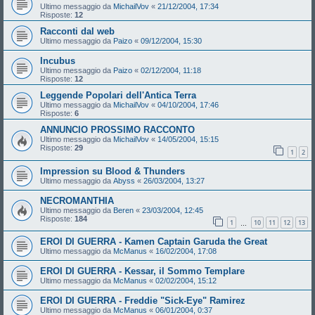
Ultimo messaggio da
MichailVov
«
21/12/2004, 17:34
Risposte:
12
Racconti dal web
Ultimo messaggio da
Paizo
«
09/12/2004, 15:30
Incubus
Ultimo messaggio da
Paizo
«
02/12/2004, 11:18
Risposte:
12
Leggende Popolari dell'Antica Terra
Ultimo messaggio da
MichailVov
«
04/10/2004, 17:46
Risposte:
6
ANNUNCIO PROSSIMO RACCONTO
Ultimo messaggio da
MichailVov
«
14/05/2004, 15:15
Risposte:
29
1
2
Impression su Blood & Thunders
Ultimo messaggio da
Abyss
«
26/03/2004, 13:27
NECROMANTHIA
Ultimo messaggio da
Beren
«
23/03/2004, 12:45
Risposte:
184
1
10
11
12
13
…
EROI DI GUERRA - Kamen Captain Garuda the Great
Ultimo messaggio da
McManus
«
16/02/2004, 17:08
EROI DI GUERRA - Kessar, il Sommo Templare
Ultimo messaggio da
McManus
«
02/02/2004, 15:12
EROI DI GUERRA - Freddie "Sick-Eye" Ramirez
Ultimo messaggio da
McManus
«
06/01/2004, 0:37