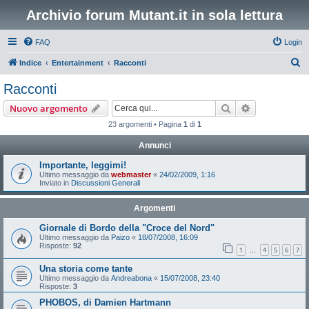
Archivio forum Mutant.it in sola lettura
FAQ
Login
C
Indice
Entertainment
Racconti
e
Racconti
r
Cerca
Ricerca avan
Nuovo argomento
c
23 argomenti • Pagina
1
di
1
a
Annunci
Importante, leggimi!
Ultimo messaggio da
webmaster
«
24/02/2009, 1:16
Inviato in
Discussioni Generali
Argomenti
Giornale di Bordo della "Croce del Nord"
Ultimo messaggio da
Paizo
«
18/07/2008, 16:09
Risposte:
92
1
4
5
6
7
…
Una storia come tante
Ultimo messaggio da
Andreabona
«
15/07/2008, 23:40
Risposte:
3
PHOBOS, di Damien Hartmann