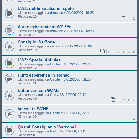
Risposte:
2
UWZ: dubbi su alcune regole
Ultimo messaggio da
drnovice
«
09/03/2007, 16:25
Risposte:
20
1
2
Aiuto: cybetronic in WZ 2Ed.
Ultimo messaggio da
drnovice
«
16/02/2007, 10:23
Risposte:
7
Consiglio WarZone
Ultimo messaggio da
ilvicario
«
22/12/2006, 23:05
Risposte:
105
1
5
6
7
8
…
UWZ: Special Abilities
Ultimo messaggio da
Chribu
«
18/12/2006, 22:21
Risposte:
12
Punti esperienza in Torneo
Ultimo messaggio da
Ospite
«
07/12/2006, 18:25
Risposte:
11
Dubbi vari con WZNE
Ultimo messaggio da
Gell
«
13/11/2006, 22:12
Risposte:
45
1
2
3
4
Veicoli in WZNE
Ultimo messaggio da
Ospite
«
13/11/2006, 22:06
Risposte:
29
1
2
Quanti Consiglieri x Warzone?
Ultimo messaggio da
Gell
«
12/11/2006, 18:11
Risposte:
8