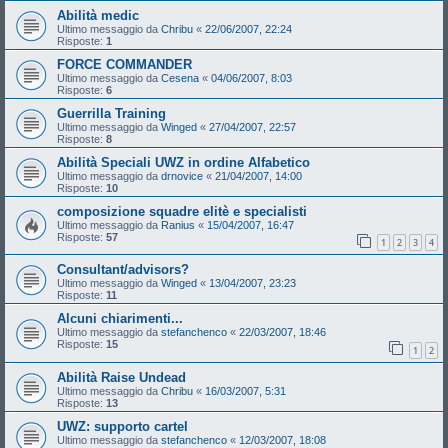
Abilità medic
Ultimo messaggio da
Chribu
«
22/06/2007, 22:24
Risposte:
1
FORCE COMMANDER
Ultimo messaggio da
Cesena
«
04/06/2007, 8:03
Risposte:
6
Guerrilla Training
Ultimo messaggio da
Winged
«
27/04/2007, 22:57
Risposte:
8
Abilità Speciali UWZ in ordine Alfabetico
Ultimo messaggio da
drnovice
«
21/04/2007, 14:00
Risposte:
10
composizione squadre elitè e specialisti
Ultimo messaggio da
Ranius
«
15/04/2007, 16:47
Risposte:
57
1
2
3
4
Consultant/advisors?
Ultimo messaggio da
Winged
«
13/04/2007, 23:23
Risposte:
11
Alcuni chiarimenti...
Ultimo messaggio da
stefanchenco
«
22/03/2007, 18:46
Risposte:
15
1
2
Abilità Raise Undead
Ultimo messaggio da
Chribu
«
16/03/2007, 5:31
Risposte:
13
UWZ: supporto cartel
Ultimo messaggio da
stefanchenco
«
12/03/2007, 18:08