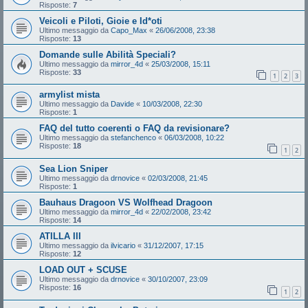
Risposte:
7
Veicoli e Piloti, Gioie e Id*oti
Ultimo messaggio da
Capo_Max
«
26/06/2008, 23:38
Risposte:
13
Domande sulle Abilità Speciali?
Ultimo messaggio da
mirror_4d
«
25/03/2008, 15:11
Risposte:
33
1
2
3
armylist mista
Ultimo messaggio da
Davide
«
10/03/2008, 22:30
Risposte:
1
FAQ del tutto coerenti o FAQ da revisionare?
Ultimo messaggio da
stefanchenco
«
06/03/2008, 10:22
Risposte:
18
1
2
Sea Lion Sniper
Ultimo messaggio da
drnovice
«
02/03/2008, 21:45
Risposte:
1
Bauhaus Dragoon VS Wolfhead Dragoon
Ultimo messaggio da
mirror_4d
«
22/02/2008, 23:42
Risposte:
14
ATILLA III
Ultimo messaggio da
ilvicario
«
31/12/2007, 17:15
Risposte:
12
LOAD OUT + SCUSE
Ultimo messaggio da
drnovice
«
30/10/2007, 23:09
Risposte:
16
1
2