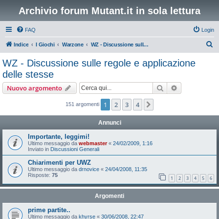
Archivio forum Mutant.it in sola lettura
FAQ
Login
C
Indice
I Giochi
Warzone
WZ - Discussione sulle regole e applicazione delle stesse
e
WZ - Discussione sulle regole e applicazione
r
delle stesse
c
Cerca
Ricerca avan
Nuovo argomento
a
1
2
3
4
Prossimo
151 argomenti
Annunci
Importante, leggimi!
Ultimo messaggio da
webmaster
«
24/02/2009, 1:16
Inviato in
Discussioni Generali
Chiarimenti per UWZ
Ultimo messaggio da
drnovice
«
24/04/2008, 11:35
Risposte:
75
1
2
3
4
5
6
Argomenti
prime partite..
Ultimo messaggio da
khyrse
«
30/06/2008, 22:47