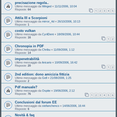
precisazione regola..
Ultimo messaggio da
Winged
«
11/11/2006, 10:04
Risposte:
64
1
2
3
4
5
Attila III e Scorpioni
Ultimo messaggio da
mirror_4d
«
26/10/2006, 10:13
Risposte:
1
costo vulkan
Ultimo messaggio da
CyrilDent
«
18/09/2006, 10:44
Risposte:
16
1
2
Chronopia in PDF
Ultimo messaggio da
Chribu
«
11/09/2006, 1:12
Risposte:
14
impenetrabilità
Ultimo messaggio da
ilvicario
«
10/09/2006, 16:42
Risposte:
20
1
2
2nd edition: dono amicizia fittizia
Ultimo messaggio da
Gell
«
21/08/2006, 1:25
Risposte:
2
Pdf manuale?
Ultimo messaggio da
Ospite
«
19/06/2006, 2:12
Risposte:
76
1
2
3
4
5
6
Conclusioni dal forum EE
Ultimo messaggio da
stefanchenco
«
14/06/2006, 16:44
Risposte:
6
Novità & faq