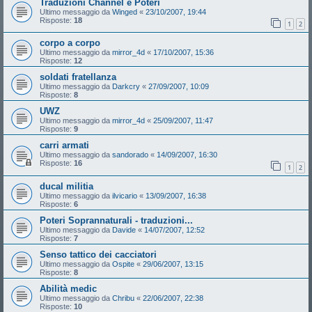
Traduzioni Channel e Poteri
Ultimo messaggio da
Winged
«
23/10/2007, 19:44
Risposte:
18
1
2
corpo a corpo
Ultimo messaggio da
mirror_4d
«
17/10/2007, 15:36
Risposte:
12
soldati fratellanza
Ultimo messaggio da
Darkcry
«
27/09/2007, 10:09
Risposte:
8
UWZ
Ultimo messaggio da
mirror_4d
«
25/09/2007, 11:47
Risposte:
9
carri armati
Ultimo messaggio da
sandorado
«
14/09/2007, 16:30
Risposte:
16
1
2
ducal militia
Ultimo messaggio da
ilvicario
«
13/09/2007, 16:38
Risposte:
6
Poteri Soprannaturali - traduzioni...
Ultimo messaggio da
Davide
«
14/07/2007, 12:52
Risposte:
7
Senso tattico dei cacciatori
Ultimo messaggio da
Ospite
«
29/06/2007, 13:15
Risposte:
8
Abilità medic
Ultimo messaggio da
Chribu
«
22/06/2007, 22:38
Risposte:
10