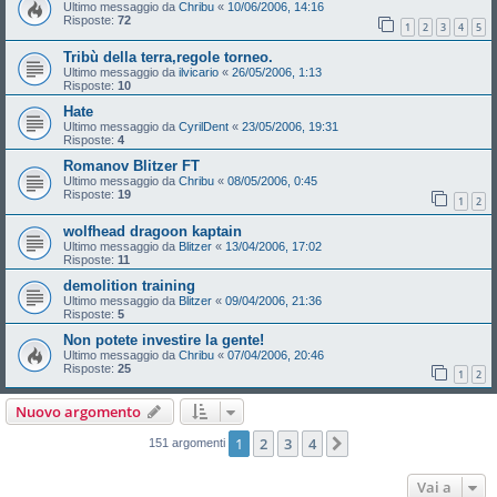
Ultimo messaggio da
Chribu
«
10/06/2006, 14:16
Risposte:
72
1
2
3
4
5
Tribù della terra,regole torneo.
Ultimo messaggio da
ilvicario
«
26/05/2006, 1:13
Risposte:
10
Hate
Ultimo messaggio da
CyrilDent
«
23/05/2006, 19:31
Risposte:
4
Romanov Blitzer FT
Ultimo messaggio da
Chribu
«
08/05/2006, 0:45
Risposte:
19
1
2
wolfhead dragoon kaptain
Ultimo messaggio da
Blitzer
«
13/04/2006, 17:02
Risposte:
11
demolition training
Ultimo messaggio da
Blitzer
«
09/04/2006, 21:36
Risposte:
5
Non potete investire la gente!
Ultimo messaggio da
Chribu
«
07/04/2006, 20:46
Risposte:
25
1
2
Nuovo argomento
1
2
3
4
Prossimo
151 argomenti
Vai a