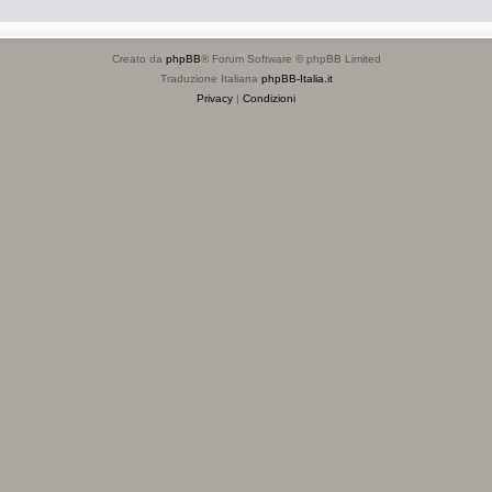
Creato da
phpBB
® Forum Software © phpBB Limited
Traduzione Italiana
phpBB-Italia.it
Privacy
|
Condizioni