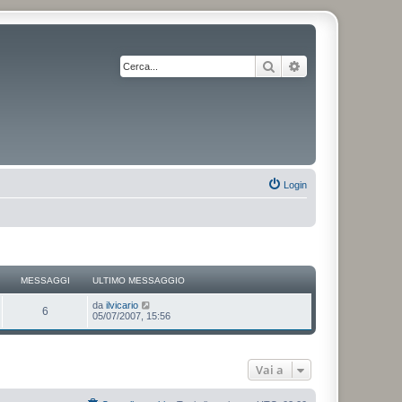
Cerca
Ricerca avanzata
Login
MESSAGGI
ULTIMO MESSAGGIO
V
da
ilvicario
6
e
05/07/2007, 15:56
d
i
u
l
Vai a
t
i
m
o