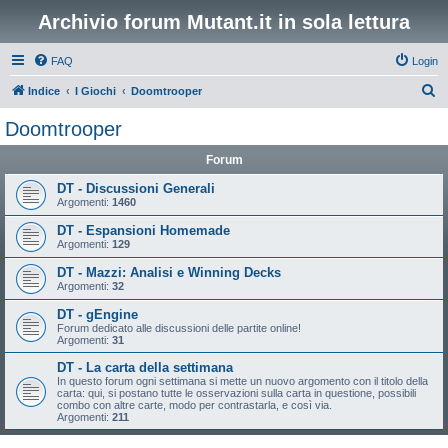
Archivio forum Mutant.it in sola lettura
FAQ
Login
C
Indice
I Giochi
Doomtrooper
e
Doomtrooper
r
Forum
c
a
DT - Discussioni Generali
Argomenti:
1460
DT - Espansioni Homemade
Argomenti:
129
DT - Mazzi: Analisi e Winning Decks
Argomenti:
32
DT - gEngine
Forum dedicato alle discussioni delle partite online!
Argomenti:
31
DT - La carta della settimana
In questo forum ogni settimana si mette un nuovo argomento con il titolo della
carta: qui, si postano tutte le osservazioni sulla carta in questione, possibili
combo con altre carte, modo per contrastarla, e così via.
Argomenti:
211