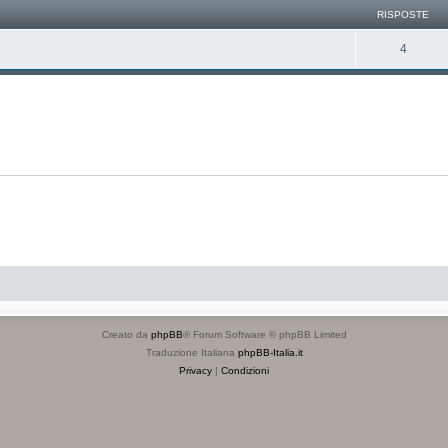
RISPOSTE
4
Creato da
phpBB
® Forum Software © phpBB Limited
Traduzione Italiana
phpBB-Italia.it
Privacy
|
Condizioni