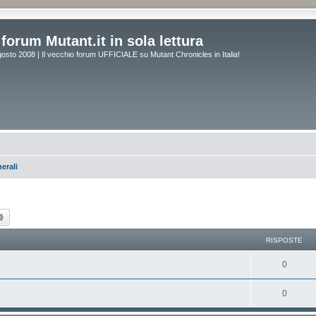
forum Mutant.it in sola lettura
osto 2008 | Il vecchio forum UFFICIALE su Mutant Chronicles in Italia!
erali
ca
Ricerca avanzata
RISPOSTE
0
0