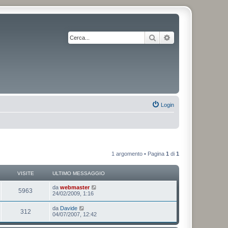
Cerca
Ricerca avanzata
Login
1 argomento • Pagina
1
di
1
VISITE
ULTIMO MESSAGGIO
da
webmaster
5963
24/02/2009, 1:16
da
Davide
312
04/07/2007, 12:42