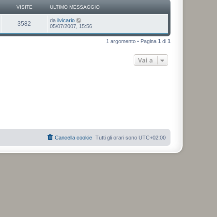
VISITE
ULTIMO MESSAGGIO
da
ilvicario
3582
05/07/2007, 15:56
1 argomento • Pagina
1
di
1
Vai a
Cancella cookie
Tutti gli orari sono
UTC+02:00