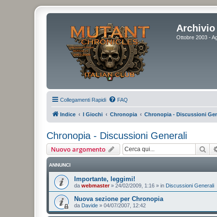
Archivio 
Ottobre 2003 - Ag
Collegamenti Rapidi
FAQ
Indice
I Giochi
Chronopia
Chronopia - Discussioni Gen
Chronopia - Discussioni Generali
Cer
Nuovo argomento
ANNUNCI
Importante, leggimi!
da
webmaster
»
24/02/2009, 1:16
» in
Discussioni Generali
Nuova sezione per Chronopia
da
Davide
»
04/07/2007, 12:42