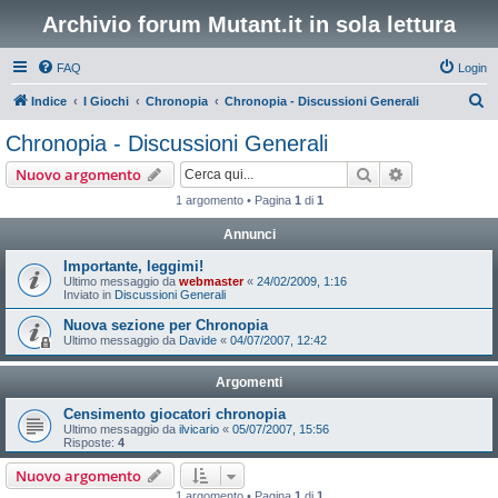
Archivio forum Mutant.it in sola lettura
FAQ
Login
C
Indice
I Giochi
Chronopia
Chronopia - Discussioni Generali
e
Chronopia - Discussioni Generali
r
Cerca
Ricerca avan
Nuovo argomento
c
1 argomento • Pagina
1
di
1
a
Annunci
Importante, leggimi!
Ultimo messaggio da
webmaster
«
24/02/2009, 1:16
Inviato in
Discussioni Generali
Nuova sezione per Chronopia
Ultimo messaggio da
Davide
«
04/07/2007, 12:42
Argomenti
Censimento giocatori chronopia
Ultimo messaggio da
ilvicario
«
05/07/2007, 15:56
Risposte:
4
Nuovo argomento
1 argomento • Pagina
1
di
1