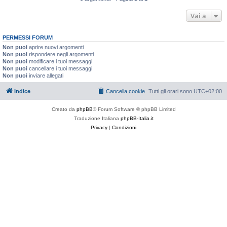
Vai a
PERMESSI FORUM
Non puoi
aprire nuovi argomenti
Non puoi
rispondere negli argomenti
Non puoi
modificare i tuoi messaggi
Non puoi
cancellare i tuoi messaggi
Non puoi
inviare allegati
Indice
Cancella cookie
Tutti gli orari sono
UTC+02:00
Creato da
phpBB
® Forum Software © phpBB Limited
Traduzione Italiana
phpBB-Italia.it
Privacy
|
Condizioni