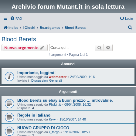
Archivio forum Mutant.it in sola lettura
FAQ
Login
C
Indice
I Giochi
Boardgames
Blood Berets
e
Blood Berets
r
Cerca
Ricerca avan
Nuovo argomento
c
4 argomenti • Pagina
1
di
1
a
Annunci
Importante, leggimi!
Ultimo messaggio da
webmaster
«
24/02/2009, 1:16
Inviato in
Discussioni Generali
Argomenti
Blood Berets su ebay a buon prezzo ... introvabile.
Ultimo messaggio da
Pliskin.it
«
08/04/2008, 16:32
Risposte:
4
Regole in italiano
Ultimo messaggio da
Kryy
«
15/10/2007, 14:40
NUOVO GRUPPO DI GIOCO
Ultimo messaggio da
il_targa
«
19/07/2007, 18:50
Risposte:
7