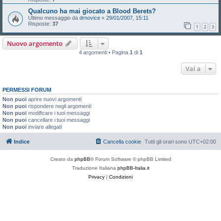
Qualcuno ha mai giocato a Blood Berets?
Ultimo messaggio da
drnovice
«
29/01/2007, 15:11
Risposte:
37
1
2
3
Nuovo argomento
4 argomenti • Pagina
1
di
1
Vai a
PERMESSI FORUM
Non puoi
aprire nuovi argomenti
Non puoi
rispondere negli argomenti
Non puoi
modificare i tuoi messaggi
Non puoi
cancellare i tuoi messaggi
Non puoi
inviare allegati
Indice
Cancella cookie
Tutti gli orari sono
UTC+02:00
Creato da
phpBB
® Forum Software © phpBB Limited
Traduzione Italiana
phpBB-Italia.it
Privacy
|
Condizioni