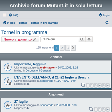
Archivio forum Mutant.it in sola lettura
FAQ
Login
C
Indice
Tornei
Tornei in programma
e
Tornei in programma
r
Cerca
Ricerca avan
Nuovo argomento
c
a
1
2
3
Prossimo
125 argomenti
Annunci
Importante, leggimi!
Ultimo messaggio da
webmaster
«
24/02/2009, 1:16
Inviato in
Discussioni Generali
L'EVENTO DELL'ANNO, il 21 -22 luglio a Brescia
Ultimo messaggio da
sandorado
«
11/07/2007, 9:04
Risposte:
86
1
2
3
4
5
6
Argomenti
27 luglio
Ultimo messaggio da
sandorado
«
28/07/2008, 7:38
Risposte:
47
1
2
3
4