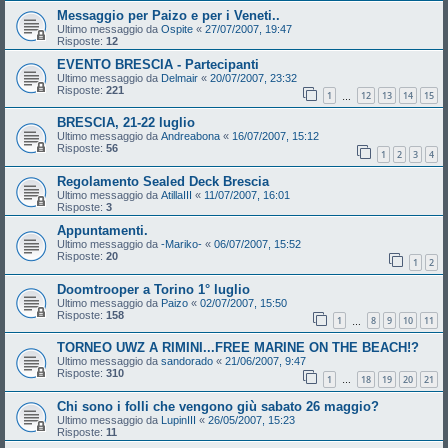
Messaggio per Paizo e per i Veneti..
Ultimo messaggio da
Ospite
«
27/07/2007, 19:47
Risposte:
12
EVENTO BRESCIA - Partecipanti
Ultimo messaggio da
Delmair
«
20/07/2007, 23:32
Risposte:
221
1
12
13
14
15
…
BRESCIA, 21-22 luglio
Ultimo messaggio da
Andreabona
«
16/07/2007, 15:12
Risposte:
56
1
2
3
4
Regolamento Sealed Deck Brescia
Ultimo messaggio da
AtillaIII
«
11/07/2007, 16:01
Risposte:
3
Appuntamenti.
Ultimo messaggio da
-Mariko-
«
06/07/2007, 15:52
Risposte:
20
1
2
Doomtrooper a Torino 1° luglio
Ultimo messaggio da
Paizo
«
02/07/2007, 15:50
Risposte:
158
1
8
9
10
11
…
TORNEO UWZ A RIMINI...FREE MARINE ON THE BEACH!?
Ultimo messaggio da
sandorado
«
21/06/2007, 9:47
Risposte:
310
1
18
19
20
21
…
Chi sono i folli che vengono giù sabato 26 maggio?
Ultimo messaggio da
LupinIII
«
26/05/2007, 15:23
Risposte:
11