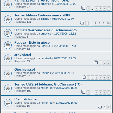
Parma 12 Aprile '08 Torneo di UWZ
Ultimo messaggio da
drnovice
«
10/04/2008, 12:09
Risposte:
97
1
4
5
6
7
…
Torneo Milano Cartooncomics 2008
Ultimo messaggio da
Emilius
«
03/04/2008, 17:07
Risposte:
136
1
7
8
9
10
…
Ultimate Warzone: area di schieramento.
Ultimo messaggio da
drnovice
«
11/03/2008, 15:52
Risposte:
1
Padova - Este in gioco
Ultimo messaggio da
-Mariko-
«
06/03/2008, 15:03
Risposte:
13
arrivederci
Ultimo messaggio da
persivall
«
26/02/2008, 15:53
Risposte:
33
1
2
3
Giochivasso!
Ultimo messaggio da
Davide
«
22/02/2008, 21:44
Risposte:
87
1
2
3
4
5
6
Torneo UWZ 24 febbraio, GioChivasso (TO)
Ultimo messaggio da
mirror_4d
«
08/02/2008, 15:25
Risposte:
102
1
4
5
6
7
…
Risultati tornei
Ultimo messaggio da
mirror_4d
«
17/01/2008, 16:50
Risposte:
15
1
2