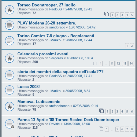
Torneo Doomtrooper, 27 luglio
Ultimo messaggio da
PaoloBS
«
24/07/2008, 19:41
Risposte:
72
1
2
3
4
5
PLAY Modena 26-28 settembre.
Ultimo messaggio da
sandorado
«
10/07/2008, 14:42
Torino Comics 7-8 giugno - Regolamenti
Ultimo messaggio da
-Mariko-
«
28/06/2008, 12:44
Risposte:
17
1
2
Calendario prossimi eventi
Ultimo messaggio da
Sargeras
«
18/06/2008, 19:04
Risposte:
200
1
11
12
13
14
…
storia dei membri della squadra dell'isola???
Ultimo messaggio da
PaoloBS
«
02/06/2008, 17:41
Risposte:
2
Lucca 2008!
Ultimo messaggio da
-Mariko-
«
30/05/2008, 8:34
Risposte:
9
Mantova- Ludicamente
Ultimo messaggio da
stefanchenco
«
02/05/2008, 9:14
Risposte:
75
1
2
3
4
5
6
Parma 13 Aprile '08 Torneo Sealed Deck Doomtrooper
Ultimo messaggio da
Davide
«
13/04/2008, 13:00
Risposte:
115
1
5
6
7
8
…