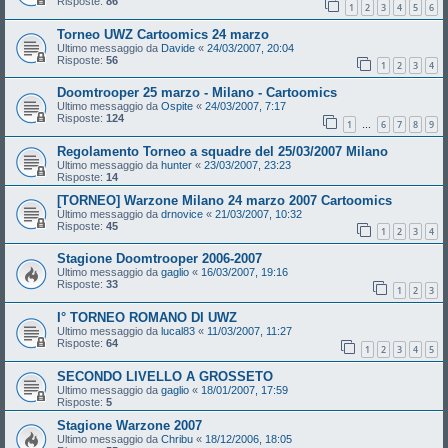
Risposte:
86
1
2
3
4
5
6
Torneo UWZ Cartoomics 24 marzo
Ultimo messaggio da
Davide
«
24/03/2007, 20:04
Risposte:
56
1
2
3
4
Doomtrooper 25 marzo - Milano - Cartoomics
Ultimo messaggio da
Ospite
«
24/03/2007, 7:17
Risposte:
124
1
6
7
8
9
…
Regolamento Torneo a squadre del 25/03/2007 Milano
Ultimo messaggio da
hunter
«
23/03/2007, 23:23
Risposte:
14
[TORNEO] Warzone Milano 24 marzo 2007 Cartoomics
Ultimo messaggio da
drnovice
«
21/03/2007, 10:32
Risposte:
45
1
2
3
4
Stagione Doomtrooper 2006-2007
Ultimo messaggio da
gaglio
«
16/03/2007, 19:16
Risposte:
33
1
2
3
I° TORNEO ROMANO DI UWZ
Ultimo messaggio da
lucal83
«
11/03/2007, 11:27
Risposte:
64
1
2
3
4
5
SECONDO LIVELLO A GROSSETO
Ultimo messaggio da
gaglio
«
18/01/2007, 17:59
Risposte:
5
Stagione Warzone 2007
Ultimo messaggio da
Chribu
«
18/12/2006, 18:05