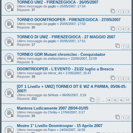
TORNEO UWZ - FIRENZEGIOCA - 26/05/2007
Ultimo messaggio da
gaglio
«
25/05/2007, 17:54
Risposte:
37
1
2
3
TORNEO DOOMTROOPER - FIRENZEGIOCA - 27/05/2007
Ultimo messaggio da
gaglio
«
25/05/2007, 17:53
Risposte:
30
1
2
3
TORNEO DI UWZ - FIRENZEGIOCA - 27 MAGGIO 2007
Ultimo messaggio da
gaglio
«
25/05/2007, 17:51
Risposte:
17
1
2
TORNEO GDR Mutant chronicles - Conquistador
Ultimo messaggio da
stefanchenco
«
22/05/2007, 22:59
Risposte:
5
DOOMTROOPER - L'EVENTO - 21/22 luglio a Brescia
Ultimo messaggio da
mirror_4d
«
17/05/2007, 15:47
Risposte:
39
1
2
3
[DT 1 Livello + UWZ] TORNEO DT E WZ A PARMA, 05/06-05-
2007!
Ultimo messaggio da
SirNuts
«
06/05/2007, 3:19
Risposte:
252
1
14
15
16
17
…
Mantova Ludicamente 2007 28/04-01/05
Ultimo messaggio da
Chribu
«
17/04/2007, 0:17
Risposte:
20
1
2
Mestre 1° Livello Doomtrooper - 15 Aprile 2007
Ultimo messaggio da
Paizo
«
14/04/2007, 16:55