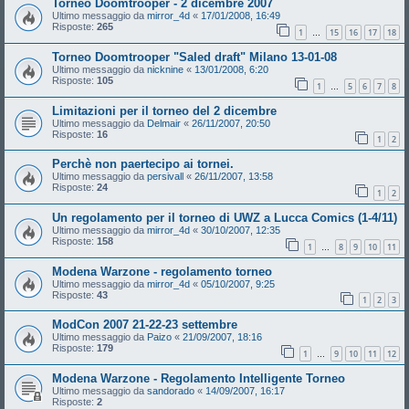
Torneo Doomtrooper - 2 dicembre 2007
Ultimo messaggio da
mirror_4d
«
17/01/2008, 16:49
Risposte:
265
1
15
16
17
18
…
Torneo Doomtrooper "Saled draft" Milano 13-01-08
Ultimo messaggio da
nicknine
«
13/01/2008, 6:20
Risposte:
105
1
5
6
7
8
…
Limitazioni per il torneo del 2 dicembre
Ultimo messaggio da
Delmair
«
26/11/2007, 20:50
Risposte:
16
1
2
Perchè non paertecipo ai tornei.
Ultimo messaggio da
persivall
«
26/11/2007, 13:58
Risposte:
24
1
2
Un regolamento per il torneo di UWZ a Lucca Comics (1-4/11)
Ultimo messaggio da
mirror_4d
«
30/10/2007, 12:35
Risposte:
158
1
8
9
10
11
…
Modena Warzone - regolamento torneo
Ultimo messaggio da
mirror_4d
«
05/10/2007, 9:25
Risposte:
43
1
2
3
ModCon 2007 21-22-23 settembre
Ultimo messaggio da
Paizo
«
21/09/2007, 18:16
Risposte:
179
1
9
10
11
12
…
Modena Warzone - Regolamento Intelligente Torneo
Ultimo messaggio da
sandorado
«
14/09/2007, 16:17
Risposte:
2