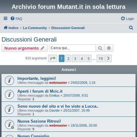
Archivio forum Mutant.it in sola lettura
FAQ
Login
C
Indice
La Community
Discussioni Generali
e
Discussioni Generali
r
Cerca
Ricerca avan
Nuovo argomento
c
a
Pagina
1
di
19
1
2
3
4
5
19
Prossimo
910 argomenti
…
Annunci
Importante, leggimi!
Ultimo messaggio da
webmaster
«
24/02/2009, 1:16
Aperti i forum di Mcic.it
Ultimo messaggio da
Emilius
«
25/07/2008, 8:51
Risposte:
2
Sono nuovo del sito e vi ho visto a Lucca..
Ultimo messaggio da
Davide
«
20/11/2007, 15:49
Risposte:
1
Nuova Sezione Ritrovi!
Ultimo messaggio da
webmaster
«
18/11/2006, 20:00
Risposte:
9
Nuovo Consiglio