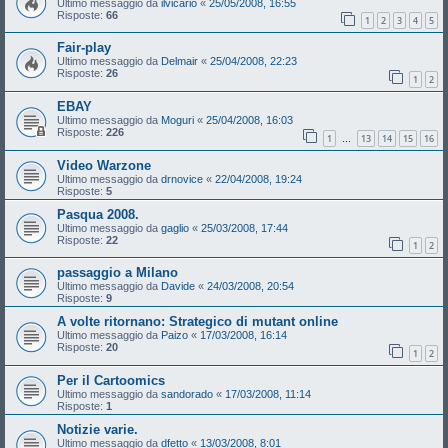
Ultimo messaggio da
ilvicario
«
25/05/2008, 16:55
Risposte:
66
1
2
3
4
5
Fair-play
Ultimo messaggio da
Delmair
«
25/04/2008, 22:23
Risposte:
26
1
2
EBAY
Ultimo messaggio da
Moguri
«
25/04/2008, 16:03
Risposte:
226
1
13
14
15
16
…
Video Warzone
Ultimo messaggio da
drnovice
«
22/04/2008, 19:24
Risposte:
5
Pasqua 2008.
Ultimo messaggio da
gaglio
«
25/03/2008, 17:44
Risposte:
22
1
2
passaggio a Milano
Ultimo messaggio da
Davide
«
24/03/2008, 20:54
Risposte:
9
A volte ritornano: Strategico di mutant online
Ultimo messaggio da
Paizo
«
17/03/2008, 16:14
Risposte:
20
1
2
Per il Cartoomics
Ultimo messaggio da
sandorado
«
17/03/2008, 11:14
Risposte:
1
Notizie varie.
Ultimo messaggio da
dfetto
«
13/03/2008, 8:01