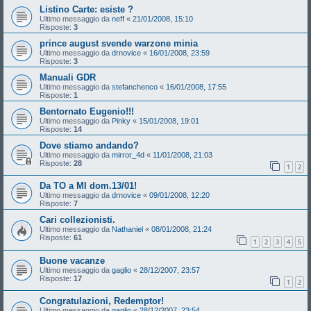
Listino Carte: esiste ?
Ultimo messaggio da
neff
«
21/01/2008, 15:10
Risposte:
3
prince august svende warzone minia
Ultimo messaggio da
drnovice
«
16/01/2008, 23:59
Risposte:
3
Manuali GDR
Ultimo messaggio da
stefanchenco
«
16/01/2008, 17:55
Risposte:
1
Bentornato Eugenio!!!
Ultimo messaggio da
Pinky
«
15/01/2008, 19:01
Risposte:
14
Dove stiamo andando?
Ultimo messaggio da
mirror_4d
«
11/01/2008, 21:03
Risposte:
28
1
2
Da TO a MI dom.13/01!
Ultimo messaggio da
drnovice
«
09/01/2008, 12:20
Risposte:
7
Cari collezionisti.
Ultimo messaggio da
Nathaniel
«
08/01/2008, 21:24
Risposte:
61
1
2
3
4
5
Buone vacanze
Ultimo messaggio da
gaglio
«
28/12/2007, 23:57
Risposte:
17
1
2
Congratulazioni, Redemptor!
Ultimo messaggio da
gaglio
«
28/12/2007, 23:54