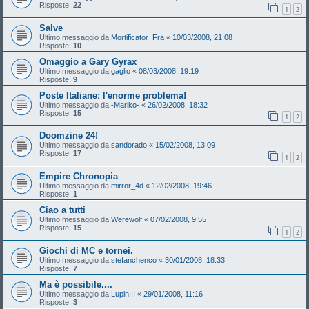
Risposte:
22
1
2
Salve
Ultimo messaggio da
Mortificator_Fra
«
10/03/2008, 21:08
Risposte:
10
Omaggio a Gary Gyrax
Ultimo messaggio da
gaglio
«
08/03/2008, 19:19
Risposte:
9
Poste Italiane: l'enorme problema!
Ultimo messaggio da
-Mariko-
«
26/02/2008, 18:32
Risposte:
15
1
2
Doomzine 24!
Ultimo messaggio da
sandorado
«
15/02/2008, 13:09
Risposte:
17
1
2
Empire Chronopia
Ultimo messaggio da
mirror_4d
«
12/02/2008, 19:46
Risposte:
1
Ciao a tutti
Ultimo messaggio da
Werewolf
«
07/02/2008, 9:55
Risposte:
15
1
2
Giochi di MC e tornei.
Ultimo messaggio da
stefanchenco
«
30/01/2008, 18:33
Risposte:
7
Ma è possibile....
Ultimo messaggio da
LupinIII
«
29/01/2008, 11:16
Risposte:
3