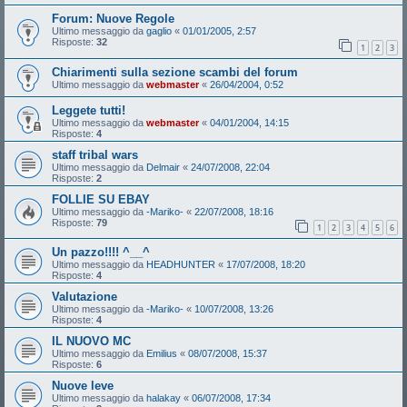
Forum: Nuove Regole
Ultimo messaggio da
gaglio
«
01/01/2005, 2:57
Risposte:
32
1
2
3
Chiarimenti sulla sezione scambi del forum
Ultimo messaggio da
webmaster
«
26/04/2004, 0:52
Leggete tutti!
Ultimo messaggio da
webmaster
«
04/01/2004, 14:15
Risposte:
4
staff tribal wars
Ultimo messaggio da
Delmair
«
24/07/2008, 22:04
Risposte:
2
FOLLIE SU EBAY
Ultimo messaggio da
-Mariko-
«
22/07/2008, 18:16
Risposte:
79
1
2
3
4
5
6
Un pazzo!!!! ^__^
Ultimo messaggio da
HEADHUNTER
«
17/07/2008, 18:20
Risposte:
4
Valutazione
Ultimo messaggio da
-Mariko-
«
10/07/2008, 13:26
Risposte:
4
IL NUOVO MC
Ultimo messaggio da
Emilius
«
08/07/2008, 15:37
Risposte:
6
Nuove leve
Ultimo messaggio da
halakay
«
06/07/2008, 17:34