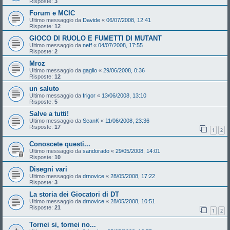
Risposte:
3
Forum e MCIC
Ultimo messaggio da
Davide
«
06/07/2008, 12:41
Risposte:
12
GIOCO DI RUOLO E FUMETTI DI MUTANT
Ultimo messaggio da
neff
«
04/07/2008, 17:55
Risposte:
2
Mroz
Ultimo messaggio da
gaglio
«
29/06/2008, 0:36
Risposte:
12
un saluto
Ultimo messaggio da
frigor
«
13/06/2008, 13:10
Risposte:
5
Salve a tutti!
Ultimo messaggio da
SeanK
«
11/06/2008, 23:36
Risposte:
17
1
2
Conoscete questi...
Ultimo messaggio da
sandorado
«
29/05/2008, 14:01
Risposte:
10
Disegni vari
Ultimo messaggio da
drnovice
«
28/05/2008, 17:22
Risposte:
3
La storia dei Giocatori di DT
Ultimo messaggio da
drnovice
«
28/05/2008, 10:51
Risposte:
21
1
2
Tornei si, tornei no...