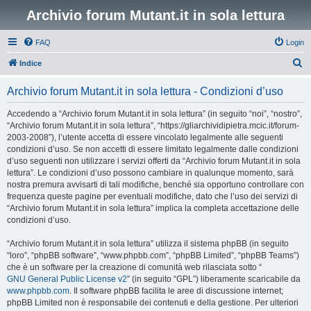
Archivio forum Mutant.it in sola lettura
FAQ
Login
C
Indice
e
Archivio forum Mutant.it in sola lettura - Condizioni d’uso
r
c
Accedendo a “Archivio forum Mutant.it in sola lettura” (in seguito “noi”, “nostro”,
“Archivio forum Mutant.it in sola lettura”, “https://gliarchividipietra.mcic.it/forum-
a
2003-2008”), l’utente accetta di essere vincolato legalmente alle seguenti
condizioni d’uso. Se non accetti di essere limitato legalmente dalle condizioni
d’uso seguenti non utilizzare i servizi offerti da “Archivio forum Mutant.it in sola
lettura”. Le condizioni d’uso possono cambiare in qualunque momento, sarà
nostra premura avvisarti di tali modifiche, benché sia opportuno controllare con
frequenza queste pagine per eventuali modifiche, dato che l’uso dei servizi di
“Archivio forum Mutant.it in sola lettura” implica la completa accettazione delle
condizioni d’uso.
“Archivio forum Mutant.it in sola lettura” utilizza il sistema phpBB (in seguito
“loro”, “phpBB software”, “www.phpbb.com”, “phpBB Limited”, “phpBB Teams”)
che è un software per la creazione di comunità web rilasciata sotto “
GNU General Public License v2
” (in seguito “GPL”) liberamente scaricabile da
www.phpbb.com
. Il software phpBB facilita le aree di discussione internet;
phpBB Limited non è responsabile dei contenuti e della gestione. Per ulteriori