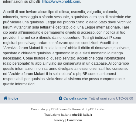
informazioni su phpBB:
https://www.phpbb.com
.
Accetti di non inviare alcun tipo di offesa, oscenità, volgarità, calunnia,
minaccia, messaggio a sfondo sessuale, o qualsiasi altro tipo di materiale che
può violare una qualsiasi Legge del proprio Stato, o dello Stato dove “Archivio
forum Mutant.it in sola lettura” è ospitato, o di una Legge internazionale. Fare
ciò porta all’immediato e permanente divieto di accesso, con notifica al tuo
provider Internet se è ritenuto da noi opportuno. Tutti gli indirizzi IP sono
registrati per salvaguardare e rinforzare queste condizioni. Accetti che
“Archivio forum Mutant.it in sola lettura” abbia il diritto di rimuovere, riscrivere,
spostare o chiudere qualsiasi argomento in qualsiasi momento lo ritenga
necessario. Come fruitore di questo servizio, accetti che ogni informazione
(dato personale) tu abbia inviato sia conservata in un database. Al contempo
queste informazioni non saranno divulgate a nessuno senza il tuo consenso,
né “Archivio forum Mutant.it in sola lettura” o phpBB sono da ritenersi
responsabili per qualsiasi violazione al sistema che possa compromettere
queste informazioni.
Indice
Cancella cookie
Tutti gli orari sono
UTC+02:00
Creato da
phpBB
® Forum Software © phpBB Limited
Traduzione Italiana
phpBB-Italia.it
Privacy
|
Condizioni