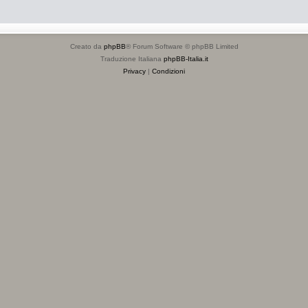
Creato da
phpBB
® Forum Software © phpBB Limited
Traduzione Italiana
phpBB-Italia.it
Privacy
|
Condizioni