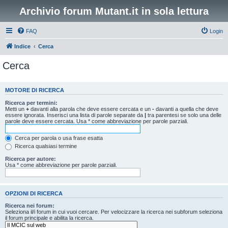
Archivio forum Mutant.it in sola lettura
FAQ
Login
Indice
Cerca
Cerca
MOTORE DI RICERCA
Ricerca per termini:
Metti un
+
davanti alla parola che deve essere cercata e un
-
davanti a quella che deve
essere ignorata. Inserisci una lista di parole separate da
|
tra parentesi se solo una delle
parole deve essere cercata. Usa * come abbreviazione per parole parziali.
Cerca per parola o usa frase esatta
Ricerca qualsiasi termine
Ricerca per autore:
Usa * come abbreviazione per parole parziali.
OPZIONI DI RICERCA
Ricerca nei forum:
Seleziona il/i forum in cui vuoi cercare. Per velocizzare la ricerca nei subforum seleziona
il forum principale e abilita la ricerca.