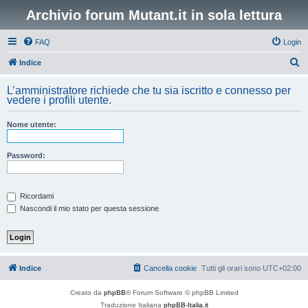
Archivio forum Mutant.it in sola lettura
FAQ
Login
C
Indice
e
L’amministratore richiede che tu sia iscritto e connesso per
r
vedere i profili utente.
c
Nome utente:
a
Password:
Ricordami
Nascondi il mio stato per questa sessione
Indice
Cancella cookie
Tutti gli orari sono
UTC+02:00
Creato da
phpBB
® Forum Software © phpBB Limited
Traduzione Italiana
phpBB-Italia.it