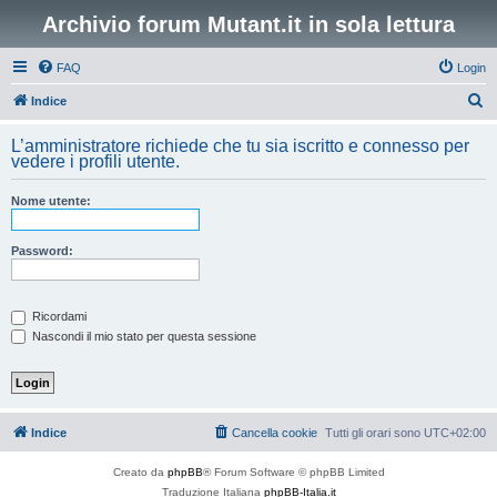
Archivio forum Mutant.it in sola lettura
FAQ
Login
C
Indice
e
L’amministratore richiede che tu sia iscritto e connesso per
r
vedere i profili utente.
c
Nome utente:
a
Password:
Ricordami
Nascondi il mio stato per questa sessione
Indice
Cancella cookie
Tutti gli orari sono
UTC+02:00
Creato da
phpBB
® Forum Software © phpBB Limited
Traduzione Italiana
phpBB-Italia.it